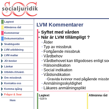
Lagtext
LVM Kommentarer
Allmänna råd
Syftet med vården
Kommentar
När är LVM tillämpligt ?
Dokumentation
Ålder
Snabbguide
Typ av missbruk
LVM utbildning
Fortgående missbruk
LVM mallar
Vårdbehov
Vårdbehovet kan tillgodoses enligt soci
JO-beslut
Hälsoindikation
Länkar
Social indikation
Utbildn./Utvärd.
Våldsindikation
Om missbruk
Gravida kvinnor med pågående missb
Anmälningsskyldighet
Kontakta oss
Läkares anmälningsplikt
Komma igång
Uppgiftsskyldighet
Frågor & Svar
Lagtext
Allmänna råd
Utredning och ansökan om vård
§18 b
Hem
Socialnämnden inleder utredning
Utredningen