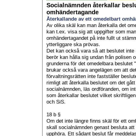
Läkarundersökning och läkarintyg
Socialnämnden återkallar besl
Polishandräckning
omhändertagande
Avslutning av utredning
Återkallande av ett omedelbart omh
Delegering av beslut i LVM
Av olika skäl kan man återkalla det o
Kompletterade beslutanderätt
kan t.ex. visa sig att uppgifter som man
Ansökan om vård
omhändertagandet på inte fullt ut stämmer
Ansökan om plats på LVM-institution
Snabbchecklista för ansökan
ytterliggare ska prövas.
Dom verkställighet tidsräkning
Det kan också vara så att beslutet inte 
Effektiv vårdtid
berör kan hålla sig undan från polisen o
Sjukhusvård under LVM-vård
grunderna för det omedelbara beslutet "
Efter LVM-vården
brukar också vara angelägen om att det 
Omedelbart omhändertagande
förvaltningsrätten inte fastställer beslut
Socialnämnden beslutar om ett
rimligt att återkalla beslutet om det gåt
Beslut
socialnämnden, läs ordföranden, om int
Verkställighet/handräckning
som återkallar beslutet vilket skriftlig
Beslutet underställs förvaltningsrätten
och SiS.
Förvaltningsrätten prövar beslutet
Kommunicering enligt 16 § LVM
§ 13 upphör att gälla
18 b §
Socialnämnden återkallar beslutet 
Om det inte längre finns skäl för ett o
Tidsfrister
skall socialnämnden genast besluta att 
Snabbchecklista för omedelbart omh
upphöra. Ett sådant beslut får meddela