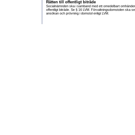
Rätten till offentligt biträde
Sjukhusvård under LVM-vård
Efter LVM-vården
Socialnämnden ska i samband med ett omedelbart omhänderta
Omedelbart omhändertagande
offentligt biträde. Se § 16 LVM. Förvaltningsdomstolen ska se til
ansökan och prövning i domstol enligt LVM.
Socialnämnden beslutar om ett omedelbart omh
Beslut
Verkställighet/handräckning
Beslutet underställs förvaltningsrätten
Förvaltningsrätten prövar beslutet
Kommunicering enligt 16 § LVM
§ 13 upphör att gälla
Socialnämnden återkallar beslutet om omedelbart omh
Tidsfrister
Snabbchecklista för omedelbart omhändertagande
Begär dom direkt - tjäna pengar.
Processen i förvaltningsrätt och kammarrätt
Processföring
Muntlig förhandling
Förhör
Sakkunnig
Överklagande till kammarrätt och Regeringsrätten
Verkställighet
§ 27 placering
Hälso- och sjukvård i SiS verksamhet
LVM-vårdens upphörande
Vård enligt LVM eller LPT?
Hälso- och sjukvårdens och socialtjänstens ansvar
Kommunerans ansvar för missbrukare med psykisk stö
Avgränsning mot och samarbete med den psykiatriska
Psykiatrisk tvångsvård
Huvuddragen i LPT
LVM och eller LPT
Tillsyn
Bestämmelser om handläggningen
Skyndsamhet
Förvaltningsrättens tidsfrist vid § 13 omhändertagande