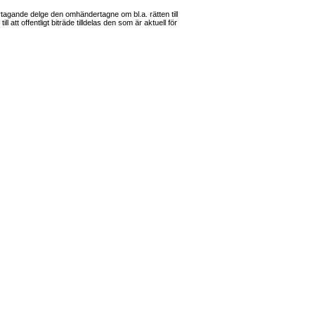
gande delge den omhändertagne om bl.a. rätten till
l att offentligt biträde tilldelas den som är aktuell för
ändertagande
ändertagande
rning
 vården