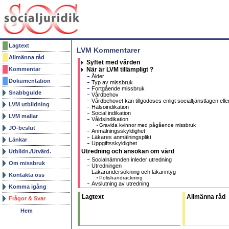
Lagtext
LVM Kommentarer
Allmänna råd
Syftet med vården
Kommentar
När är LVM tillämpligt ?
Ålder
Dokumentation
Typ av missbruk
Fortgående missbruk
Snabbguide
Vårdbehov
Vårdbehovet kan tillgodoses enligt socialtjänstlagen elle
LVM utbildning
Hälsoindikation
Social indikation
LVM mallar
Våldsindikation
Gravida kvinnor med pågående missbruk
JO-beslut
Anmälningsskyldighet
Läkares anmälningsplikt
Länkar
Uppgiftsskyldighet
Utredning och ansökan om vård
Utbildn./Utvärd.
Socialnämnden inleder utredning
Om missbruk
Utredningen
Läkarundersökning och läkarintyg
Kontakta oss
Polishandräckning
Avslutning av utredning
Komma igång
Delegering av beslut i LVM
Kompletterade beslutanderätt
Lagtext
Allmänna råd
Frågor & Svar
Ansökan om vård
Ansökan om plats på LVM-institution
Hem
Snabbchecklista för ansökan
Dom verkställighet tidsräkning
Effektiv vårdtid